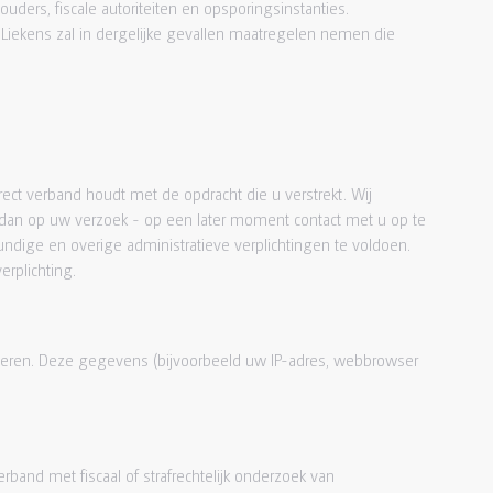
uders, fiscale autoriteiten en opsporingsinstanties.
iekens zal in dergelijke gevallen maatregelen nemen die
ect verband houdt met de opdracht die u verstrekt. Wij
dan op uw verzoek - op een later moment contact met u op te
ige en overige administratieve verplichtingen te voldoen.
rplichting.
teren. Deze gegevens (bijvoorbeeld uw IP-adres, webbrowser
and met fiscaal of strafrechtelijk onderzoek van