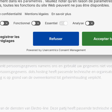
ebben voor onze webhosting gekozen voor dots.hosting. Persoonsgegev
ting heeft toegang tot uw gegevens om ons (technische) ondersteuning t
ie wij met hen hebben gesloten verplicht om passende beveiligingsmaat
. Er worden regelmatig back-ups gemaakt om verlies van data te voorko
rwerkt persoonsgegevens namens ons en gebruikt uw gegevens niet voo
 persoonsgegevens. dots.hosting heeft passende technische en organis
g is op grond van de overeenkomst tot geheimhouding verplicht.
van de diensten van Electro-line. Deze partij heeft passende technische 