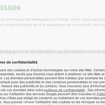
EILIGEN
 en neemt passende maatregelen om misbruik, verlies, onbevoegde t
s niet goed beveiligd zijn of er aanwijzingen zijn van misbruik, neem d
uitend gegevens die wij nodig hebben voor (het verbeteren van) onze d
 stellen uw gegevens nooit voor commerciële doelstellingen ter beschik
ing van Liekens. De ingangsdatum voor de geldigheid van deze voorwaar
acybeleid beschrijft welke gegevens over u door ons worden verzameld, 
en worden gedeeld. Ook leggen wij aan u uit op welke wijze wij uw 
oor u aan ons verstrekte persoonsgegevens. Als u vragen heeft over o
 aan het einde van ons privacybeleid.
n, waar wij deze (laten) opslaan, welke beveiligingstechnieken wij gebr