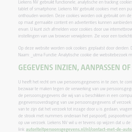
Liekens NV gebruikt functionele, analytische en tracking cook
tablet of smartphone. Liekens NV gebruikt cookies met een puu
onthouden worden. Deze cookies worden ook gebruikt om de w
op maat gemaakte content en advertenties kunnen aanbieden.
ervan. U kunt zich afmelden voor cookies door uw internetbrow
instellingen van uw browser verwijderen. Zie voor een toelicht
Op deze website worden ook cookies geplaatst door derden. Dit 
Naam: _utma Functie: Analytische cookie die websitebezoek me
GEGEVENS INZIEN, AANPASSEN O
U heeft het recht om uw persoonsgegevens in te zien, te corr
bezwaar te maken tegen de verwerking van uw persoonsgegeve
de persoonsgegevens die wij van u beschikken in een computer
gegevensoverdraging van uw persoonsgegevens of verzoek to
van te zijn dat het verzoek tot inzage door u is gedaan, vrag
de strook met nummers onderaan het paspoort), paspoortnumm
op uw verzoek. Liekens NV wil u er tevens op wijzen dat u de 
link:
autoriteitpersoonsgegevens.nl/nl/contact-met-de-auto