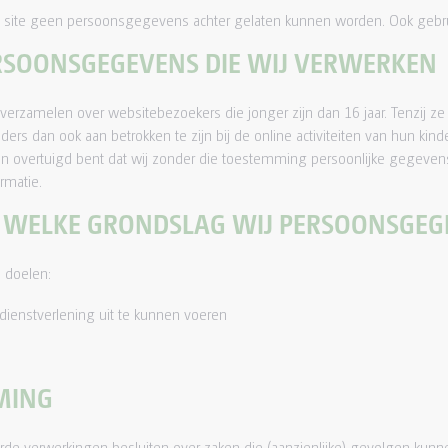
site geen persoonsgegevens achter gelaten kunnen worden. Ook gebru
ERSOONSGEGEVENS DIE WIJ VERWERKEN
e verzamelen over websitebezoekers die jonger zijn dan 16 jaar. Tenzi
uders dan ook aan betrokken te zijn bij de online activiteiten van hun k
an overtuigd bent dat wij zonder die toestemming persoonlijke gegeve
rmatie.
AN WELKE GRONDSLAG WIJ PERSOONSGE
 doelen:
dienstverlening uit te kunnen voeren
MING
rde verwerkingen besluiten over zaken die (aanzienlijke) gevolgen kunn