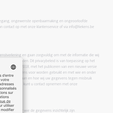
oegang, ongewenste openbaarmaking en ongeoorloofde
an contact op met onze klantenservice of via info@liekens.be
ienstverlening en gaan zorgvuldig om met de informatie die wij
king aan derden. Dit privacybeleid is van toepassing op het
den is 06/11/2018, met het publiceren van een nieuwe versie
waar deze gegevens voor worden gebruikt en met wie en onder
gegevens opslaan en hoe wij uw gegevens tegen misbruik
ns privacybeleid kunt u contact opnemen met onze
uiken en voor wie de gegevens inzichtelijk zijn.