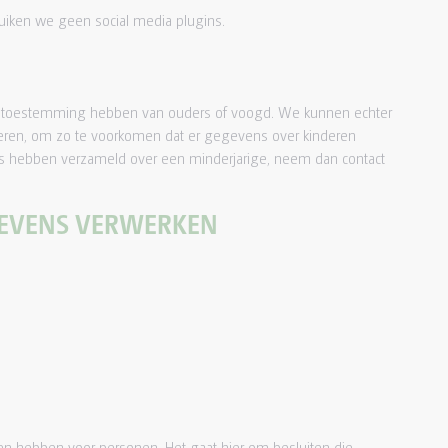
iken we geen social media plugins.
j ze toestemming hebben van ouders of voogd. We kunnen echter
inderen, om zo te voorkomen dat er gegevens over kinderen
ns hebben verzameld over een minderjarige, neem dan contact
GEVENS VERWERKEN
en hebben voor personen. Het gaat hier om besluiten die