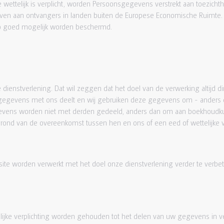
 wettelijk is verplicht, worden Persoonsgegevens verstrekt aan toezichtho
n aan ontvangers in landen buiten de Europese Economische Ruimte. L
 zo goed mogelijk worden beschermd.
enstverlening. Dat wil zeggen dat het doel van de verwerking altijd dir
u gegevens met ons deelt en wij gebruiken deze gegevens om - anders 
evens worden niet met derden gedeeld, anders dan om aan boekhoudkund
ond van de overeenkomst tussen hen en ons of een eed of wettelijke ve
e worden verwerkt met het doel onze dienstverlening verder te verbe
jke verplichting worden gehouden tot het delen van uw gegevens in verb