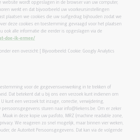
 deze website wordt opgeslagen in de browser van uw computer,
horen werkt en dat bijvoorbeeld uw voorkeursinstellingen
st plaatsen we cookies die uw surfgedrag bijhouden zodat we
over deze cookies en toestemming gevraagd voor het plaatsen
u ook alle informatie die eerder is opgeslagen via de
wat-doe-ik-ermee/
der een overzicht: [ Bijvoorbeeld: Cookie: Googly Analytics
 toestemming voor de gegevensverwerking in te trekken of
d. Dat betekent dat u bij ons een verzoek kunt indienen om
kunt een verzoek tot inzage, correctie, verwijdering,
 persoonsgegevens sturen naar info@liekens.be. Om er zeker
ren. Maak in deze kopie uw pasfoto, MRZ (machine readable zone,
ivacy. We reageren zo snel mogelijk, maar binnen vier weken,
houder, de Autoriteit Persoonsgegevens. Dat kan via de volgende