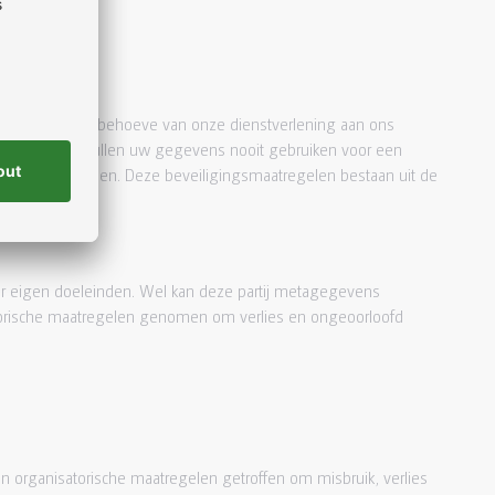
ens die u ten behoeve van onze dienstverlening aan ons
e bieden, zij zullen uw gegevens nooit gebruiken voor een
regelen te nemen. Deze beveiligingsmaatregelen bestaan uit de
men.
r eigen doeleinden. Wel kan deze partij metagegevens
atorische maatregelen genomen om verlies en ongeoorloofd
en organisatorische maatregelen getroffen om misbruik, verlies