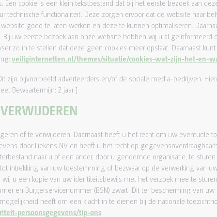
ies. Een cookie is een klein tekstbestand dat bij het eerste bezoek aan
r technische functionaliteit. Deze zorgen ervoor dat de website naar be
ebsite goed te laten werken en deze te kunnen optimaliseren. Daarnaa
 Bij uw eerste bezoek aan onze website hebben wij u al geïnformeerd 
ser zo in te stellen dat deze geen cookies meer opslaat. Daarnaast kunt 
ing:
veiliginternetten.nl/themes/situatie/cookies-wat-zijn-het-en-
zijn bijvoorbeeld adverteerders en/of de sociale media-bedrijven. Hieron
et Bewaartermijn: 2 jaar ]
F VERWIJDEREN
igeren of te verwijderen. Daarnaast heeft u het recht om uw eventuele
ns door Liekens NV en heeft u het recht op gegevensoverdraagbaarhei
bestand naar u of een ander, door u genoemde organisatie, te sturen. U 
t intrekking van uw toestemming of bezwaar op de verwerking van uw
en wij u een kopie van uw identiteitsbewijs met het verzoek mee te stu
er en Burgerservicenummer (BSN) zwart. Dit ter bescherming van uw pr
mogelijkheid heeft om een klacht in te dienen bij de nationale toezicht
riteit-persoonsgegevens/tip-ons