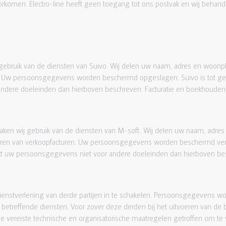
rkomen. Electro-line heeft geen toegang tot ons postvak en wij behande
 gebruik van de diensten van Suivo. Wij delen uw naam, adres en woonpl
. Uw persoonsgegevens worden beschermd opgeslagen. Suivo is tot geh
andere doeleinden dan hierboven beschreven. Facturatie en boekhouden
aken wij gebruik van de diensten van M-soft. Wij delen uw naam, adres
reren van verkoopfacturen. Uw persoonsgegevens worden beschermd ver
kt uw persoonsgegevens niet voor andere doeleinden dan hierboven be
ienstverlening van derde partijen in te schakelen. Persoonsgegevens w
e betreffende diensten. Voor zover deze derden bij het uitvoeren van d
de vereiste technische en organisatorische maatregelen getroffen om te