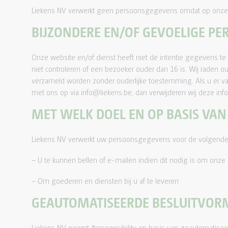
Liekens NV verwerkt geen persoonsgegevens omdat op onze 
BIJZONDERE EN/OF GEVOELIGE P
Onze website en/of dienst heeft niet de intentie gegevens t
niet controleren of een bezoeker ouder dan 16 is. Wij raden o
verzameld worden zonder ouderlijke toestemming. Als u er v
met ons op via info@liekens.be, dan verwijderen wij deze info
MET WELK DOEL EN OP BASIS V
Liekens NV verwerkt uw persoonsgegevens voor de volgende
– U te kunnen bellen of e-mailen indien dit nodig is om onze 
– Om goederen en diensten bij u af te leveren
GEAUTOMATISEERDE BESLUITVOR
Liekens NV neemt #responsibility op basis van geautomatisee