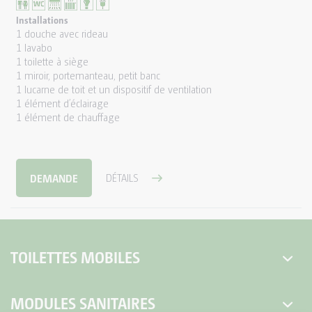
CONTENEUR DE DOUCHES PETIT
Installations
1 douche avec rideau
CONTENEUR DE DOUCHES MOYEN
1 lavabo
1 toilette à siège
GRAND CONTENEUR DE DOUCHES GRAND
1 miroir, portemanteau, petit banc
1 lucarne de toit et un dispositif de ventilation
1 élément d’éclairage
1 élément de chauffage
VEHICULES TOILETTES
DUO CHARIOT DE TOILETTE
SALLE DE BAINS MOBILE
DEMANDE
DÉTAILS
TOILETTES MOBILES
Toilettes mobiles
MODULES SANITAIRES