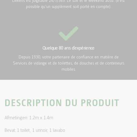
Liekens est joignable 24/7/365. Le soir et le weekend aussi. (Il est
possible qu’un supplément soit porté en compte).
Quelque 80 ans d’expérience
Depuis 1930, votre partenaire de confiance en matière de
Services de vidange et de toilettes, de douches et de conteneurs
mobiles.
DESCRIPTION DU PRODUIT
Afmetingen: 1.2m x 1.4m
Bevat: 1 toilet, 1 urinoir, 1 lavabo