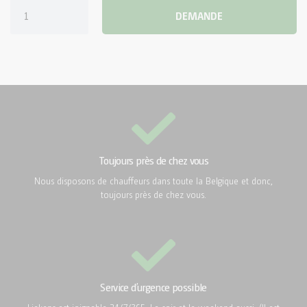
DEMANDE
CONTENEUR DE DOUCHES PETIT
CONTENEUR DE DOUCHES MOYEN
GRAND CONTENEUR DE DOUCHES GRAND
VEHICULES TOILETTES
DUO CHARIOT DE TOILETTE
Toujours près de chez vous
SALLE DE BAINS MOBILE
Nous disposons de chauffeurs dans toute la Belgique et donc,
toujours près de chez vous.
Service d’urgence possible