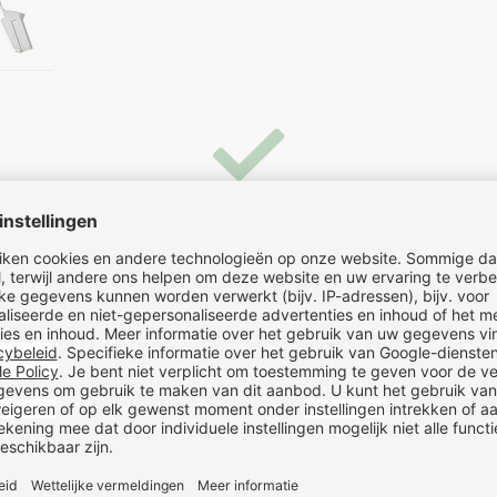
Spoedservice mogelijk
Liekens is 24/7/365 bereikbaar. Ook in de avond en het
weekend (toeslag wordt mogelijk gerekend).