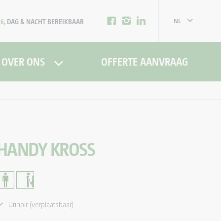
NL
86
, DAG & NACHT BEREIKBAAR
FR
OVER ONS
OFFERTE AANVRAAG
HANDY KROSS
Urinoir (verplaatsbaar)