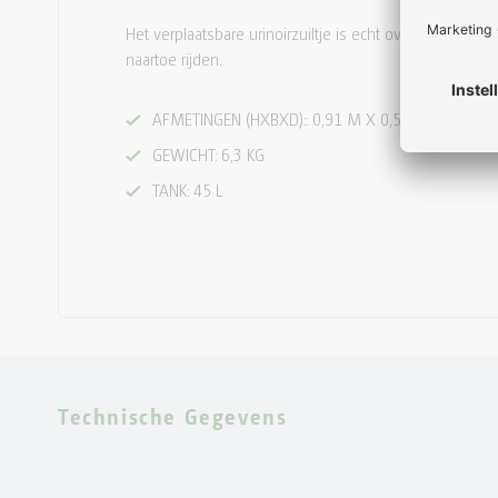
Het verplaatsbare urinoirzuiltje is echt overal te plaat
naartoe rijden.
AFMETINGEN (HXBXD):: 0,91 M X 0,55 M X 0,29 M
GEWICHT: 6,3 KG
TANK: 45 L
Technische Gegevens