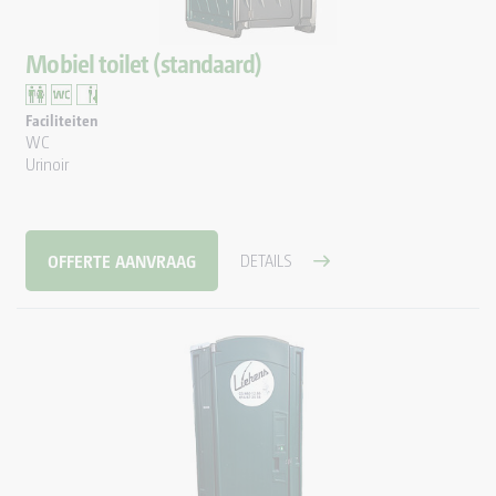
DOUCHECONTAINER KLEIN
Mobiel toilet (standaard)
DOUCHECONTAINER MIDDEL
DOUCHECONTAINER GROOT
Faciliteiten
WC
Urinoir
TOILETWAGENS
TOILETWAGEN DUO
OFFERTE AANVRAAG
DETAILS
MOBIELE BADKAMER