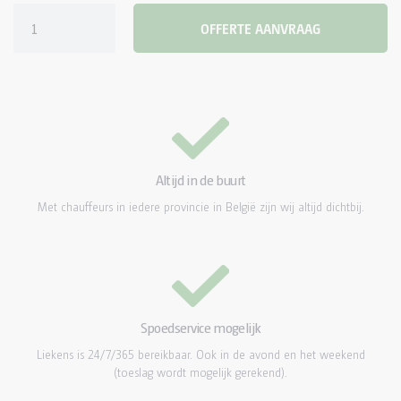
DOUCHECONTAINER KLEIN
OFFERTE AANVRAAG
DOUCHECONTAINER MIDDEL
DOUCHECONTAINER GROOT
TOILETWAGENS
Altijd in de buurt
TOILETWAGEN DUO
Met chauffeurs in iedere provincie in België zijn wij altijd dichtbij.
MOBIELE BADKAMER
Spoedservice mogelijk
Liekens is 24/7/365 bereikbaar. Ook in de avond en het weekend
(toeslag wordt mogelijk gerekend).