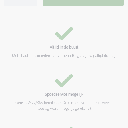
DOUCHECONTAINER KLEIN
DOUCHECONTAINER MIDDEL
DOUCHECONTAINER GROOT
Altijd in de buurt
TOILETWAGENS
Met chauffeurs in iedere provincie in België zijn wij altijd dichtbij.
TOILETWAGEN DUO
MOBIELE BADKAMER
Spoedservice mogelijk
Liekens is 24/7/365 bereikbaar. Ook in de avond en het weekend
(toeslag wordt mogelijk gerekend).