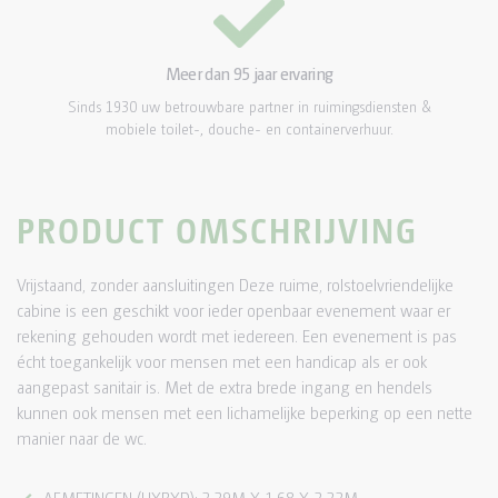
Meer dan 95 jaar ervaring
Sinds 1930 uw betrouwbare partner in ruimingsdiensten &
mobiele toilet-, douche- en containerverhuur.
PRODUCT OMSCHRIJVING
Vrijstaand, zonder aansluitingen Deze ruime, rolstoelvriendelijke
cabine is een geschikt voor ieder openbaar evenement waar er
rekening gehouden wordt met iedereen. Een evenement is pas
écht toegankelijk voor mensen met een handicap als er ook
aangepast sanitair is. Met de extra brede ingang en hendels
kunnen ook mensen met een lichamelijke beperking op een nette
manier naar de wc.
AFMETINGEN (HXBXD): 2,29M X 1,68 X 2,22M